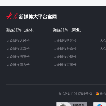
融媒矩阵（媒体）
融媒矩阵（商业）
大众日报人民号
大众日报抖音号
大
大众日报北京号
大众日报头条号
大
大众日报潮鸣号
大众日报企鹅号
大众日报南方号
大众日报百家号
鲁ICP备11011784号-3
鲁公网