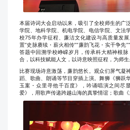
本届诗词大会启动以来，吸引了全校师生的广
学院、地科学院、机电学院、电信学院、文法
校75年办学征程、廉洁文化建设与高质量发展
置“史脉赓续・薪火相传”“廉韵飞花・实干争先
答题中回溯学校峥嵘岁月，传承科大精神根脉
合，以科技赋能人文，以诗意映照征程，为师生
比赛现场诗意激荡，廉韵悠长。观众们屏气凝
蹈、歌曲、朗诵等节目穿插上演。舞狮《狮跃
玉案・众里寻他千百度》，吟诵唱演之间尽
爱》，用歌声传递跨越山海的真挚情谊；歌曲《