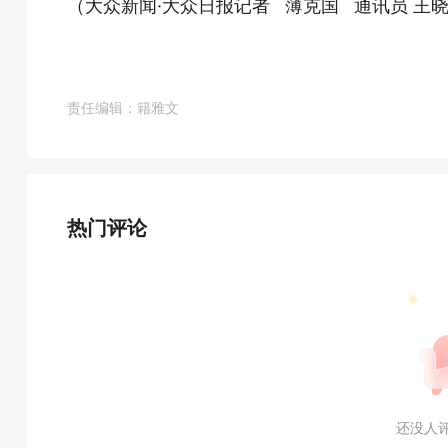
（大众新闻·大众日报记者 薄克国 通讯员 王
责任编辑：籍雅文
热门评论
还没人