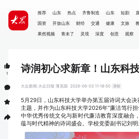
推荐
山东
热点
齐鲁制造
山东
短剧
国资
开放山东
财经
交通
健康
文旅
果然视频
青未了
灵境
深度
创意
观察
诗润初心求新章！山东科
1
大众新闻·大众日报
薄克国
2026-06-03 11:18:50
原创
5月29日，山东科技大学举办第五届诗词大会决
主题，并作为山东科技大学2026年“廉洁笃行
中华优秀传统文化与新时代廉洁教育深度融合
蕴与时代精神的诗词盛会。学校党委副书记刘明