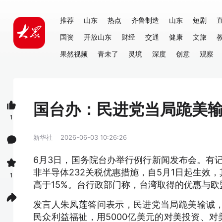
推荐
山东
热点
齐鲁制造
山东
短剧
国资
开放山东
财经
交通
健康
文旅
果然视频
青未了
灵境
深度
创意
观察
国台办：民进党当局跪美
1
新华社
2026-06-03 10:26:26
6月3日，国务院台办举行例行新闻发布会。有
非半导体232关税优惠措施，自5月1日起生效
1
高于15%。台行政部门称，台湾取得的优惠与
发言人朱凤莲答问表示，民进党当局跪美输诚
民众利益福祉，用5000亿美元的对美投资、对美