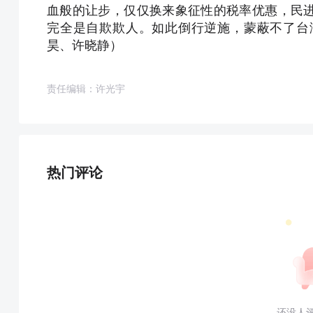
血般的让步，仅仅换来象征性的税率优惠，民
完全是自欺欺人。如此倒行逆施，蒙蔽不了台
昊、许晓静）
责任编辑：许光宇
热门评论
还没人