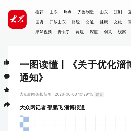
推荐
山东
热点
齐鲁制造
山东
短剧
国资
开放山东
财经
交通
健康
文旅
果然视频
青未了
灵境
深度
创意
观察
一图读懂丨《关于优化淄
通知》
大众新闻·海报新闻
2026-06-03 10:29:15
原创
大众网记者 邵鹏飞 淄博报道