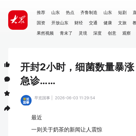
推荐
山东
热点
齐鲁制造
山东
短剧
国资
开放山东
财经
交通
健康
文旅
果然视频
青未了
灵境
深度
创意
观察
开封2小时，细菌数量暴
急诊……
早览国事 | 2026-06-03 11:29:54
最近
一则关于奶茶的新闻让人震惊