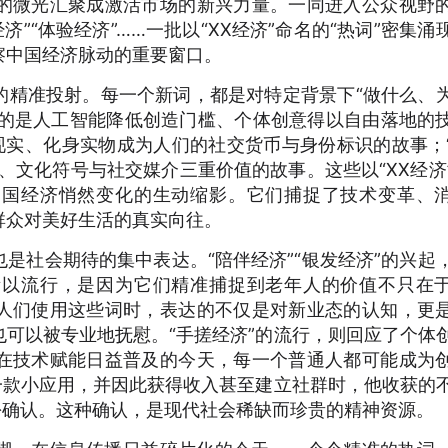
的微光汇聚成激活市场的新兴力量。一同进入公众视野
经济”“体验经济”……一批以“XX经济”命名的“热词”密集涌
察中国经济脉动的重要窗口。
的精准投射。每一个新词，都是对特定背景下“做什么、
述的是人工智能降低创造门槛、个体创意得以自由落地的
进现实、化身实物成为人们的社交货币与身份标识的故事；
、文化符号与社交媒介三重价值的故事。这些以“XX经济
中国经济悄然变化的生动缩影。它们捕捉了技术变革、
群众对美好生活的真实向往。
是社会期待的集中表达。“陪伴经济”“银发经济”的兴起
所以流行，是因为它们精准捕捉到老年人的价值不只在
人们使用这些词时，表达的不仅是对新业态的认知，更
可以被专业地抚慰。“手搓经济”的流行，则回应了个体
在技术赋能日益普及的今天，每一个普通人都可能成为
一款小应用，并因此获得收入甚至建立社群时，他收获的
份确认。这种确认，是现代社会稀缺而珍贵的精神资源。