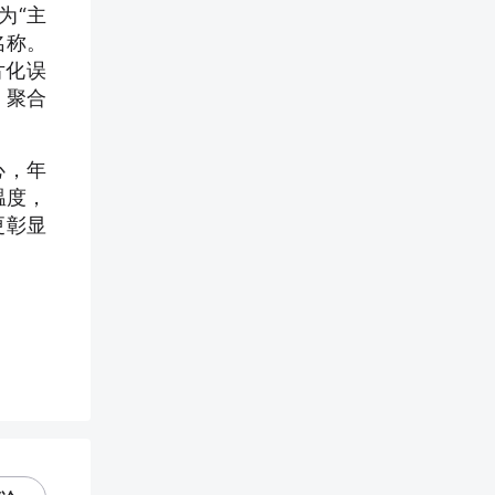
为“主
名称。
片化误
，聚合
心，年
温度，
更彰显
。