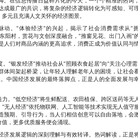
脚。在信息传播日益碎片化的今天，一个个精准的热词
达成最广的共识，将复杂的经济逻辑转化为可感知、可
、多元且充满人文关怀的经济图景。
脉动。“体验经济”的兴起，揭示了社会消费需求从“
溪东阳村，赏花与文创深度融合，“推窗见花、出门入画”
是人们对商品内涵的更高追求，消费正成为价值认同与
。“银发经济”推动社会从“照顾衣食起居”向“关注心理需
群体间架起桥梁，让年轻人理解老年人的困境，让社会
成。中国经济发展的最终落脚点，正是人的全面发展与
力。“低空经济”将生鲜配送、农田植保、跨区送药等无
“无人经济”依托物联网、人工智能等技术实现无人值守
造预期、引导行为，当人们相信创意可以自由落地，会
价值，更多优质服务便会涌现。
经济发展逻辑的深刻理解与有效转译。热词解读，正是