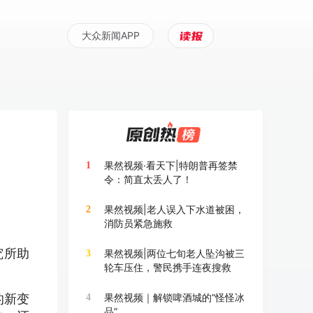
大众新闻APP
果然视频·看天下|特朗普再签禁
1
令：简直太丢人了！
果然视频|老人误入下水道被困，
2
消防员紧急施救
究所助
果然视频|两位七旬老人坠沟被三
3
轮车压住，警民携手连夜搜救
的新变
果然视频｜解锁啤酒城的“怪怪冰
4
品”