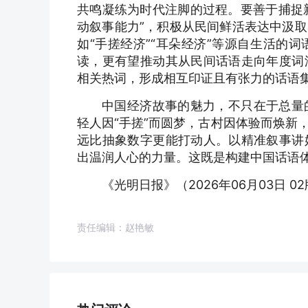
共鸣凝练为时代注脚的过程。要善于捕捉新
动叙事能力”，积极从民间鲜活表达中汲
如“手搓经济”“耳朵经济”等源自生活的
读，更有望推动其从民间话语走向年度词
相关热词，形成相互印证且有张力的话语
中国经济故事的魅力，不只在于总量
轻人因“手搓”而圆梦，古村因体验而焕新
远比抽象数字更能打动人。以精准叙事讲
出温润人心的力量。这既是构建中国话语
《光明日报》（2026年06月03日 0
责任编辑：赵艳敏