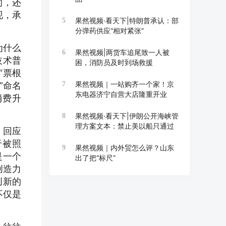
的，还
现，承
果然视频·看天下|特朗普承认：部
5
分弹药供应“相对紧张”
为什么
果然视频|两货车追尾致一人被
6
技术普
困，消防员及时到场救援
“票根
果然视频｜一站购齐一个家！京
”命名
7
东电器济宁自营大店隆重开业
消费升
果然视频·看天下|伊朗公开海峡管
8
理方案文本：禁止美以船只通过
，回应
于被照
果然视频｜内外贸怎么评？山东
9
是一个
出了把“标尺”
创造力
创新的
不仅是