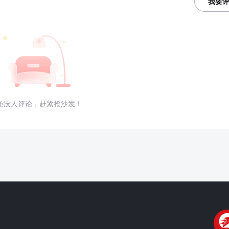
我要
还没人评论，赶紧抢沙发！