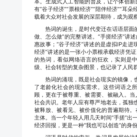
革。生成式人工智能的普及，让个体创新
有“谷子经济”“票根经济”“陪伴经济”“耳朵
载着大众对社会发展的深层期待，成为观
热词的诞生，是时代变迁在话语层面
做、怎么做”的完整讲述。“手搓经济”讲
惠故事；“谷子经济”讲述的是虚拟IP走
经济”讲述的是一张小小票根承载经济凭证
的热词，看似网络语言的狂欢，实则是
级、社会转型的复杂图景，也记录了人民
热词的涌现，既是社会现实的镜像，也
了老龄化社会的现实需求。这些词语之
顾，更在于被尊重、被需要、被融入。当
社会共识。老年人应有尊严地老去，孤独也
被释放、被看见、被价值化的普遍期待。
主体。当一个年轻人用几天时间“手搓”出
经济回报，更是一种“我也可以创造”的身