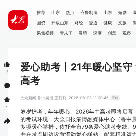
推荐
山东
热点
齐鲁制造
山东
短剧
国资
开放山东
财经
交通
健康
文旅
果然视频
青未了
灵境
深度
创意
观察
爱心助考丨21年暖心坚守
2
高考
大众新闻·鲁中晨报
王莉莉
2026-06-03 11:00:45
原创
1
岁岁护考，年年暖心。2026年中高考即将启
的考试环境，大众日报淄博融媒体中心（鲁中
多项暖心举措，依托全市79条爱心助考专线、
并在考点周边设置流动爱心驿站，配套精准运