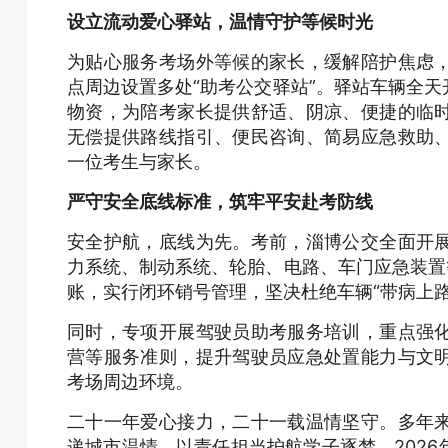
设立流动爱心驿站，温情守护等候时光
为贴心服务考场外等候的家长，缓解陪护焦虑
点周边设置多处“助考公交驿站”。驿站车辆全
物资，为陪考家长提供舒适、阴凉、便捷的临
无偿提供路线指引、便民咨询、简易应急救助
一位考生与家长。
严守安全底线标准，筑牢平安赴考防线
安全护航，底线为先。考前，淄博公交全面开
力系统、制动系统、轮胎、电路、车门应急装置
账，实行闭环销号管理，坚决杜绝车辆“带病上
同时，专项开展驾驶员助考服务培训，重点强
营等服务准则，提升驾驶员应急处置能力与文
考场周边环境。
二十一年爱心接力，二十一载温情坚守。多年
递城市温情，以责任担当护航学子逐梦。202