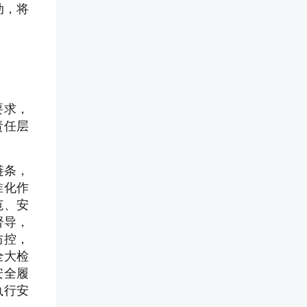
动，将
要求，
责任层
链条，
准化作
范、安
督导，
防控，
全大检
安全履
执行安