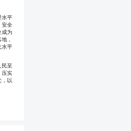
理水平
，安全
业成为
落地，
化水平
人民至
、压实
觉，以