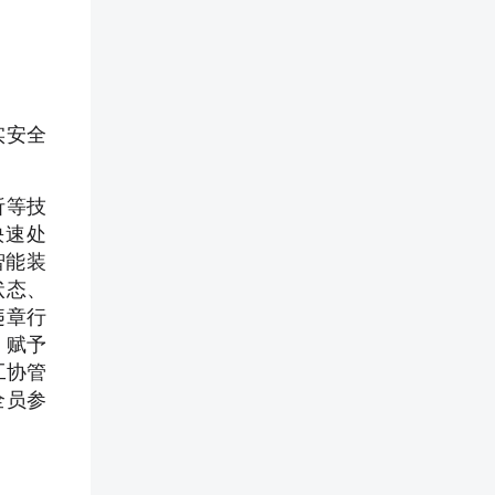
实安全
。
析等技
快速处
智能装
状态、
违章行
，赋予
工协管
全员参