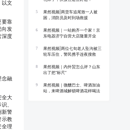
，以文
果然视频|两货车追尾致一人被
5
困，消防员及时到场救援
更要靠
靶向发
果然视频｜一站购齐一个家！京
6
营深度
东电器济宁自营大店隆重开业
果然视频|两位七旬老人坠沟被三
7
轮车压住，警民携手连夜搜救
果然视频｜内外贸怎么评？山东
8
出了把“标尺”
理念融
果然视频｜微醺巴士、啤酒加油
9
站，来啤酒城解锁啤酒花样喝法
安全大
标识、
创新警
警示教
安全理