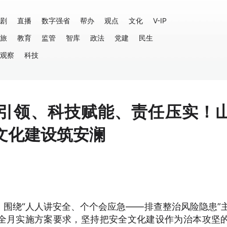
剧
直播
数字强省
帮办
观点
文化
V-IP
旅
教育
监管
智库
政法
党建
民生
观察
科技
引领、科技赋能、责任压实！
文化建设筑安澜
幕，围绕“人人讲安全、个个会应急——排查整治风险隐患”
全月实施方案要求，坚持把安全文化建设作为治本攻坚