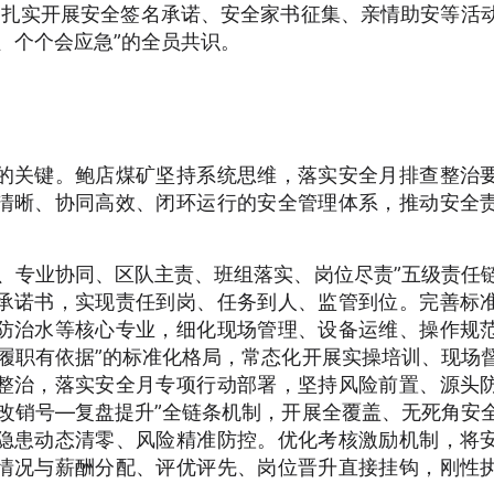
时，扎实开展安全签名承诺、安全家书征集、亲情助安等活
、个个会应急”的全员共识。
的关键。鲍店煤矿坚持系统思维，落实安全月排查整治
清晰、协同高效、闭环运行的安全管理体系，推动安全
、专业协同、区队主责、班组落实、岗位尽责”五级责任
承诺书，实现责任到岗、任务到人、监管到位。完善标
防治水等核心专业，细化现场管理、设备运维、操作规
履职有依据”的标准化格局，常态化开展实操培训、现场
整治，落实安全月专项行动部署，坚持风险前置、源头
改销号—复盘提升”全链条机制，开展全覆盖、无死角安
隐患动态清零、风险精准防控。优化考核激励机制，将
情况与薪酬分配、评优评先、岗位晋升直接挂钩，刚性