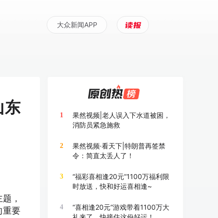
大众新闻APP
山东
果然视频|老人误入下水道被困，
1
消防员紧急施救
果然视频·看天下|特朗普再签禁
2
令：简直太丢人了！
“福彩喜相逢20元”1100万福利限
3
时放送，快和好运喜相逢~
主题，
“喜相逢20元”游戏带着1100万大
4
的重要
礼来了，快接住这份好运！