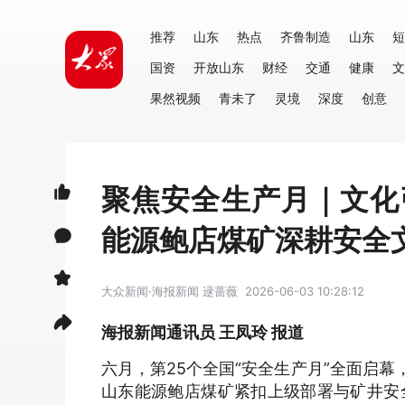
推荐
山东
热点
齐鲁制造
山东
短
国资
开放山东
财经
交通
健康
文
果然视频
青未了
灵境
深度
创意
聚焦安全生产月｜文化
能源鲍店煤矿深耕安全
大众新闻·海报新闻
逯蔷薇
2026-06-03 10:28:12
海报新闻通讯员 王凤玲 报道
六月，第25个全国“安全生产月”全面启
山东能源鲍店煤矿紧扣上级部署与矿井安