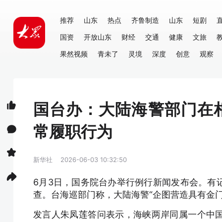
推荐
山东
热点
齐鲁制造
山东
短剧
国资
开放山东
财经
交通
健康
文旅
果然视频
青未了
灵境
深度
创意
观察
国台办：大陆海警部门在
常履职行为
新华社
2026-06-03 10:32:50
6月3日，国务院台办举行例行新闻发布会。有
查。台海巡部门称，大陆海警“企图营造具有金
发言人朱凤莲答问表示，海峡两岸同属一个中