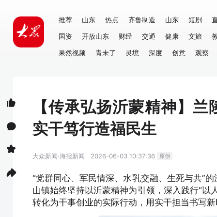
推荐
山东
热点
齐鲁制造
山东
短剧
国资
开放山东
财经
交通
健康
文旅
果然视频
青未了
灵境
深度
创意
观察
【传承弘扬沂蒙精神】兰
实干笃行造福民生
大众新闻·海报新闻
2026-06-03 10:37:36
原创
“党群同心、军民情深、水乳交融、生死与共”
山镇始终坚持以沂蒙精神为引领，深入践行“以
转化为干事创业的实际行动，用实干担当书写新