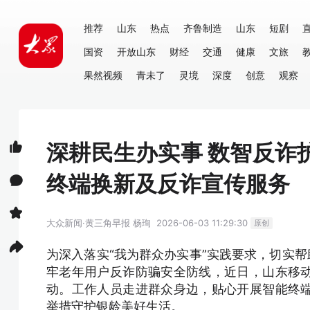
推荐
山东
热点
齐鲁制造
山东
短剧
国资
开放山东
财经
交通
健康
文旅
果然视频
青未了
灵境
深度
创意
观察
深耕民生办实事 数智反诈
终端换新及反诈宣传服务
大众新闻·黄三角早报
杨珣
2026-06-03 11:29:30
原创
为深入落实“我为群众办实事”实践要求，切实帮
牢老年用户反诈防骗安全防线，近日，山东移
动。工作人员走进群众身边，贴心开展智能终
举措守护银龄美好生活。