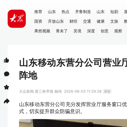
推荐
山东
热点
齐鲁制造
山东
短剧
国资
开放山东
财经
交通
健康
文旅
果然视频
青未了
灵境
深度
创意
观察
山东移动东营分公司营业
阵地
大众新闻·黄三角早报
杨珣
2026-06-03 11:29:28
原创
山东移动东营分公司充分发挥营业厅服务窗口优
式，切实提升群众防骗意识。