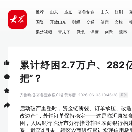
推荐
山东
热点
齐鲁制造
山东
短剧
国资
开放山东
财经
交通
健康
文旅
果然视频
青未了
灵境
深度
创意
观察
累计纾困2.7万户、28
把”？
齐鲁晚报·齐鲁壹点客户端
黄寿赓
2026-06-03 10:46:38
原创
启动破产重整时，资金链断裂、订单承压、改造停
改边产”，外销订单保持稳定——这是临沂康发食
困，人民银行临沂市分行指导辖区农商银行构建
系，截至4月末，辖区农商银行累计实现信用救助26