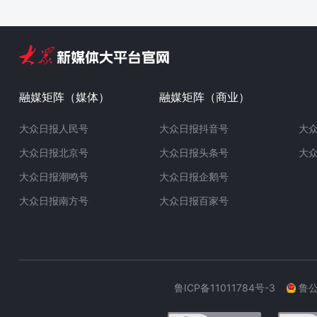
融媒矩阵（媒体）
融媒矩阵（商业）
大众日报人民号
大众日报抖音号
大
大众日报北京号
大众日报头条号
大
大众日报潮鸣号
大众日报企鹅号
大众日报南方号
大众日报百家号
鲁ICP备11011784号-3
鲁公网