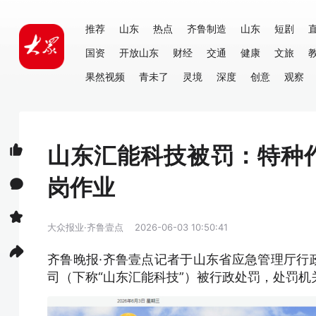
推荐
山东
热点
齐鲁制造
山东
短剧
国资
开放山东
财经
交通
健康
文旅
果然视频
青未了
灵境
深度
创意
观察
山东汇能科技被罚：特种
岗作业
大众报业·齐鲁壹点
2026-06-03 10:50:41
齐鲁晚报·齐鲁壹点记者于山东省应急管理厅行
司（下称“山东汇能科技”）被行政处罚，处罚