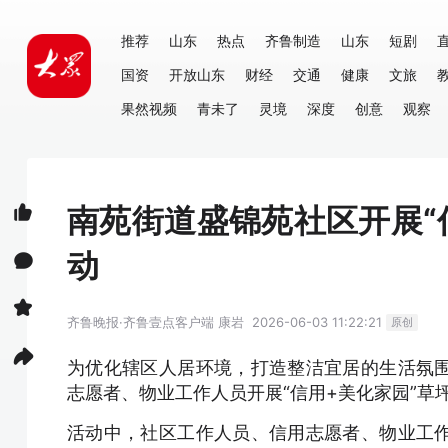
推荐
山东
热点
齐鲁制造
山东
短剧
国资
开放山东
财经
交通
健康
文旅
果然视频
青未了
灵境
深度
创意
观察
南苑街道盛锦苑社区开展“
动
齐鲁晚报·齐鲁壹点客户端
康岩
2026-06-03 11:22:21
原创
为优化辖区人居环境，打造整洁宜居的生活氛
志愿者、物业工作人员开展“信用+美化家园”草
活动中，社区工作人员、信用志愿者、物业工