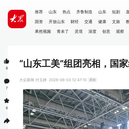
推荐
山东
热点
齐鲁制造
山东
短剧
国资
开放山东
财经
交通
健康
文旅
果然视频
青未了
灵境
深度
创意
观察
“山东工美”组团亮相，国
8
大众新闻
付玉婷
2026-06-03 12:47:10
原创
7
6