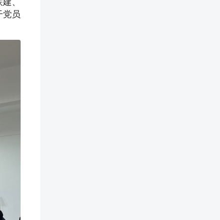
联建、
干党员