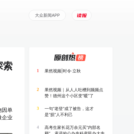
大众新闻APP
探索
果然视频|时令·立秋
1
果然视频｜从人人吐槽到频频点
2
赞！德州这个小区变“暖”了
一句“老登”成了被告，这才
3
物因单
是“损”人不利己
微企业
高考生家长花万余元买“内部名
4
额”，承诺的公办专科变民办大专