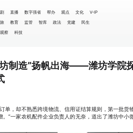
剧
直播
数字强省
帮办
观点
文化
V-IP
旅
教育
监管
智库
政法
党建
民生
观察
科技
潍坊制造”扬帆出海——潍坊学院
式
的订单，却不熟悉跨境物流、信用证结算规则，第一批货
增。”一家农机配件企业负责人的无奈，道出了潍坊中小