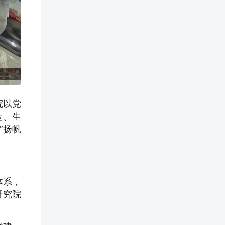
院以党
造、生
”扬帆
体系，
研究院