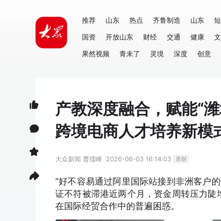
推荐
山东
热点
齐鲁制造
山东
短
国资
开放山东
财经
交通
健康
文
果然视频
青未了
灵境
深度
创意
产教深度融合，赋能“
跨境电商人才培养新模
大众新闻
曹儒峰
2026-06-03 16:14:03
原创
“好不容易通过阿里国际站接到非洲客户
证不符被滞港近两个月，资金周转压力陡
在国际经贸合作中的普遍困惑。