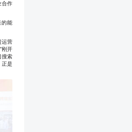
业合作
策的能
责运营
“刚开
门搜索
。正是