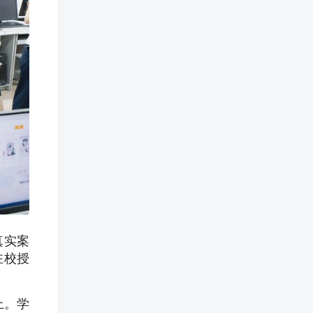
真实案
驻校授
上。学