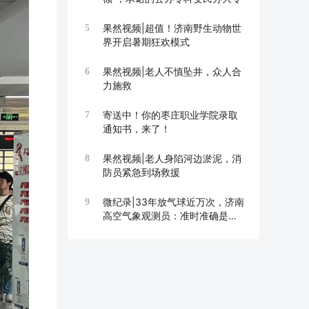
果然视频|超值！济南野生动物世
5
界开启暑期狂欢模式
果然视频|老人不慎坠井，众人合
6
力施救
寄送中！你的枣庄职业学院录取
7
通知书，来了！
果然视频|老人身陷河边淤泥，消
8
防员紧急到场救援
微纪录|33年放气球近万次，济南
9
高空气象观测员：准时准确是底
线