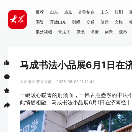
推荐
山东
热点
齐鲁制造
山东
短剧
国资
开放山东
财经
交通
健康
文旅
果然视频
青未了
灵境
深度
创意
观察
马成书法小品展6月1日在
大众报业·齐鲁壹点
2026-06-03 11:12:41
一碗暖心暖胃的肘汤面，一幅古意盎然的书法
此悄然相融。马成书法小品展6月1日在济南经