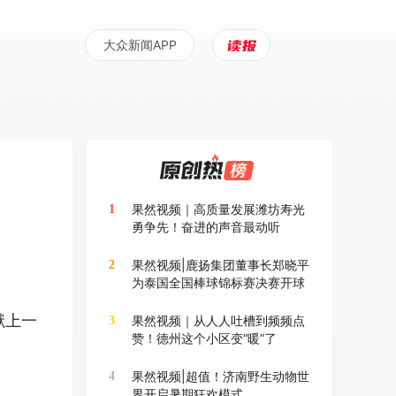
大众新闻APP
果然视频｜高质量发展潍坊寿光
1
勇争先！奋进的声音最动听
果然视频|鹿扬集团董事长郑晓平
2
为泰国全国棒球锦标赛决赛开球
献上一
果然视频｜从人人吐槽到频频点
3
赞！德州这个小区变“暖”了
果然视频|超值！济南野生动物世
4
界开启暑期狂欢模式