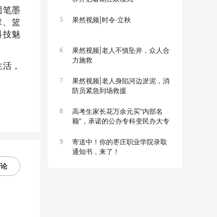
团笔墨
果然视频|时令·立秋
5
球、篮
科技魅
果然视频|老人不慎坠井，众人合
6
力施救
生活，
果然视频|老人身陷河边淤泥，消
7
防员紧急到场救援
高考生家长花万余元买“内部名
8
额”，承诺的公办专科变民办大专
寄送中！你的枣庄职业学院录取
9
通知书，来了！
评论