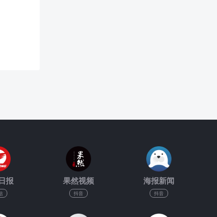
日报
果然视频
海报新闻
信
抖音
抖音