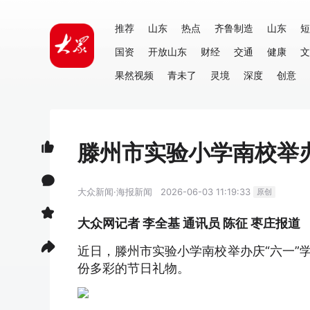
推荐
山东
热点
齐鲁制造
山东
短
国资
开放山东
财经
交通
健康
文
果然视频
青未了
灵境
深度
创意
滕州市实验小学南校举
大众新闻·海报新闻
2026-06-03 11:19:33
原创
大众网记者 李全基 通讯员 陈征 枣庄报道
近日，滕州市实验小学南校举办庆“六一”
份多彩的节日礼物。