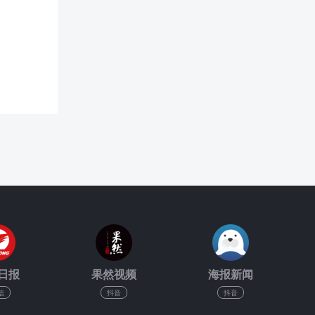
日报
果然视频
海报新闻
信
抖音
抖音