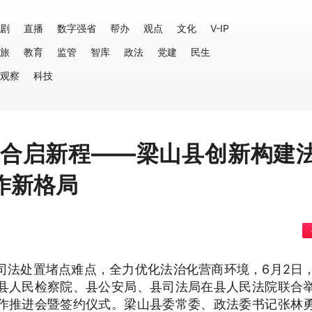
剧
直播
数字强省
帮办
观点
文化
V-IP
旅
教育
监管
智库
政法
党建
民生
观察
科技
融合启新程——梁山县创新构建
作新格局
司法处置堵点难点，全力优化法治化营商环境，6月2日
县人民检察院、县公安局、县司法局在县人民法院联合
作推进会暨签约仪式。梁山县委常委、政法委书记张林