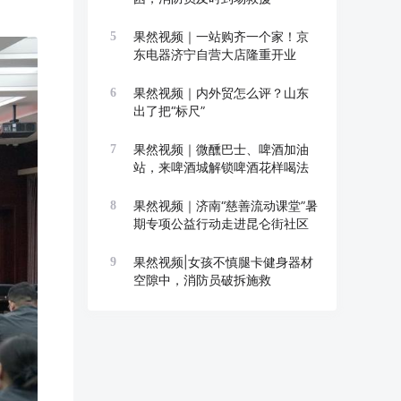
果然视频｜一站购齐一个家！京
5
东电器济宁自营大店隆重开业
果然视频｜内外贸怎么评？山东
6
出了把“标尺”
果然视频｜微醺巴士、啤酒加油
7
站，来啤酒城解锁啤酒花样喝法
果然视频｜济南“慈善流动课堂”暑
8
期专项公益行动走进昆仑街社区
果然视频|女孩不慎腿卡健身器材
9
空隙中，消防员破拆施救