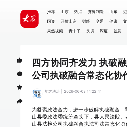
推荐
山东
热点
齐鲁制造
山东
短
国资
开放山东
财经
交通
健康
文
果然视频
青未了
灵境
深度
创意
四方协同齐发力 执破
公司执破融合常态化协
地方法治 | 2026-06-03 14:22:41
为凝聚政法合力，进一步破解执破融合、
山县委政法委统筹牵头下，县人民法院、
山县法检公司执破融合执法司法常态化协