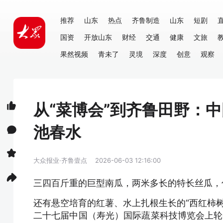
推荐
山东
热点
齐鲁制造
山东
短剧
国资
开放山东
财经
交通
健康
文旅
果然视频
青未了
灵境
深度
创意
观察
从“菜博会”到齐鲁田野：
池春水
大众报业·齐鲁壹点
2026-06-03 12:16:00
三四百斤重的巨型南瓜，两米多长的特长丝瓜，
还有悬空培育的红薯、水上扎根生长的“西红柿树”
二十七届中国（寿光）国际蔬菜科技博览会上轮番