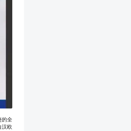
迹的全
由汉欧