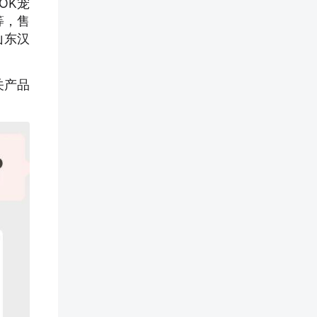
OK宠
等，售
山东汉
关产品