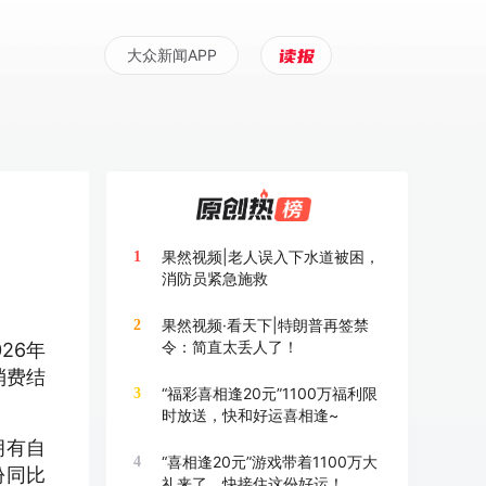
大众新闻APP
果然视频|老人误入下水道被困，
1
消防员紧急施救
果然视频·看天下|特朗普再签禁
2
令：简直太丢人了！
26年
消费结
“福彩喜相逢20元”1100万福利限
3
时放送，快和好运喜相逢~
拥有自
“喜相逢20元”游戏带着1100万大
4
份同比
礼来了，快接住这份好运！