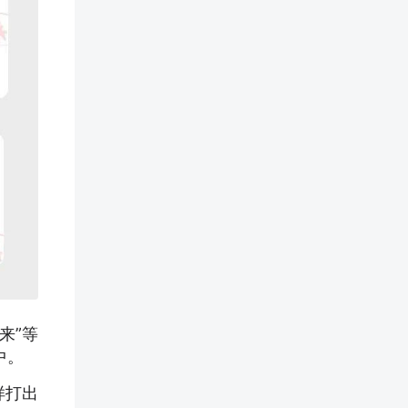
来”等
中。
样打出