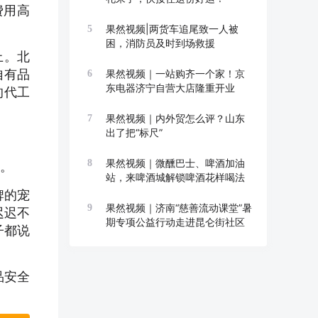
费用高
果然视频|两货车追尾致一人被
5
困，消防员及时到场救援
上。北
自有品
果然视频｜一站购齐一个家！京
6
东电器济宁自营大店隆重开业
的代工
果然视频｜内外贸怎么评？山东
7
出了把“标尺”
果然视频｜微醺巴士、啤酒加油
8
点。
站，来啤酒城解锁啤酒花样喝法
牌的宠
果然视频｜济南“慈善流动课堂”暑
9
迟迟不
期专项公益行动走进昆仑街社区
子都说
品安全