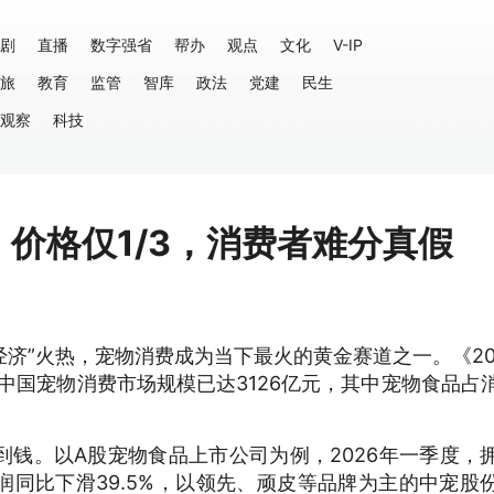
剧
直播
数字强省
帮办
观点
文化
V-IP
旅
教育
监管
智库
政法
党建
民生
观察
科技
！价格仅1/3，消费者难分真假
经济”火热，宠物消费成为当下最火的黄金赛道之一。《20
年中国宠物消费市场规模已达3126亿元，其中宠物食品占
钱。以A股宠物食品上市公司为例，2026年一季度，
同比下滑39.5%，以领先、顽皮等品牌为主的中宠股