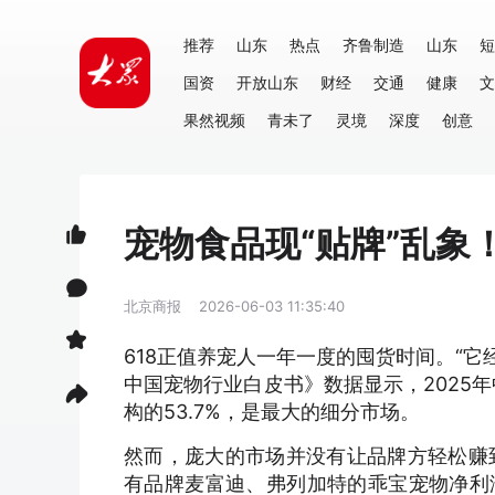
推荐
山东
热点
齐鲁制造
山东
短
国资
开放山东
财经
交通
健康
文
果然视频
青未了
灵境
深度
创意
宠物食品现“贴牌”乱象
北京商报
2026-06-03 11:35:40
618正值养宠人一年一度的囤货时间。“它
中国宠物行业白皮书》数据显示，2025
构的53.7%，是最大的细分市场。
然而，庞大的市场并没有让品牌方轻松赚到
有品牌麦富迪、弗列加特的乖宝宠物净利润