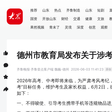
推荐
山东
热点
齐鲁制造
山东
短剧
国资
开放山东
财经
交通
健康
文旅
果然视频
青未了
灵境
深度
创意
观察
德州市教育局发布关于涉
齐鲁晚报·齐鲁壹点客户端
魏巍-德州
2026-06-03 11:41:23
原创
2026年高考、中考即将来临，为严肃考风考纪
考”目标任务，维护考生及家长权益，6月2日
如下：
一、不得唆使、引导考生携带手机等违规物品进