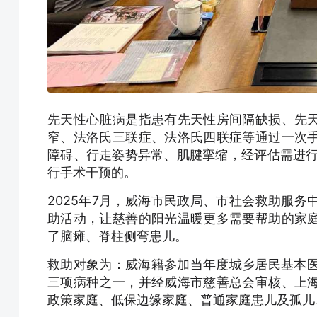
先天性心脏病是指患有先天性房间隔缺损、先
窄、法洛氏三联症、法洛氏四联症等通过一次
障碍、行走姿势异常、肌腱挛缩，经评估需进行手
行手术干预的。
2025年7月，威海市民政局、市社会救助服
助活动，让慈善的阳光温暖更多需要帮助的家
了脑瘫、脊柱侧弯患儿。
救助对象为：威海籍参加当年度城乡居民基本医
三项病种之一，并经威海市慈善总会审核、上
政策家庭、低保边缘家庭、普通家庭患儿及孤儿