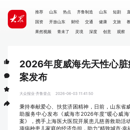
推荐
山东
热点
齐鲁制造
山东
短剧
国资
开放山东
财经
交通
健康
文旅
果然视频
青未了
灵境
深度
创意
观察
2026年度威海先天性心
案发布
大众报业·齐鲁壹点
2026-06-03 11:41:50
秉持奉献爱心、扶贫济困精神，日前，山东省
助服务中心发布《威海市2026年度“暖心威
案》，携手上海医大医院开展患儿慈善救助活
项病种患儿家庭的经济负担，助力“精致城市·幸