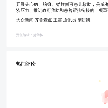
开展先心病、脑瘫、脊柱侧弯患儿救助，是威
济压力、推进政府救助和慈善帮扶衔接的一项重
大众新闻·齐鲁壹点 王震 通讯员 隋进凯
责任编辑：范华栋
热门评论