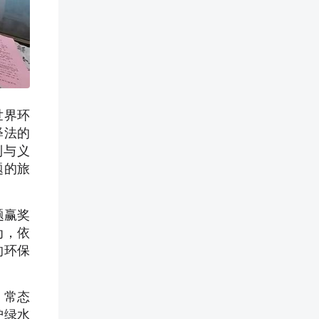
世界环
释法的
利与义
题的旅
题赢奖
为，依
的环保
，常态
护绿水