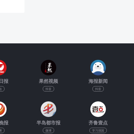
日报
果然视频
海报新闻
信
抖音
抖音
晚报
半岛都市报
齐鲁壹点
博
微博
学习强国