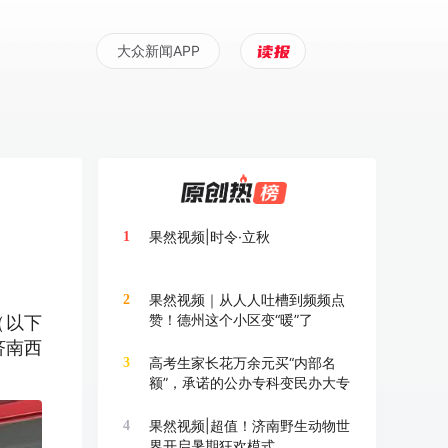
大众新闻APP
果然视频|时令·立秋
1
果然视频｜从人人吐槽到频频点
2
赞！德州这个小区变“暖”了
（以下
济南西
高考生家长花万余元买“内部名
3
额”，承诺的公办专科变民办大专
果然视频|超值！济南野生动物世
4
界开启暑期狂欢模式