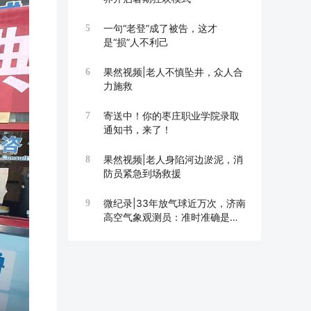
一句“老登”成了被告，这才
5
是“损”人不利己
果然视频|老人不慎坠井，众人合
6
力施救
寄送中！你的枣庄职业学院录取
7
通知书，来了！
果然视频|老人身陷河边淤泥，消
8
防员紧急到场救援
微纪录|33年放气球近万次，济南
9
高空气象观测员：准时准确是底
线