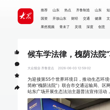
推荐
山东
热点
齐鲁制造
山东
短
国资
开放山东
财经
交通
健康
文
果然视频
青未了
灵境
深度
创意
候车学法律，槐荫法院“
大众报业·齐鲁壹点
2026-06-03 12:59:02
为迎接第55个世界环境日，推动生态环
简称“槐荫法院”）联合市交通运输局、区
站东广场开展生态法治主题普法宣传活动