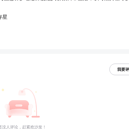
存星
我要
还没人评论，赶紧抢沙发！