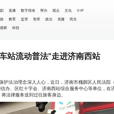
剧
直播
数字强省
帮办
观点
文化
V-IP
旅
教育
监管
智库
政法
党建
民生
观察
科技
车站流动普法”走进济南西站
境保护法治理念深入人心，近日，济南市槐荫区人民法院
网信办、区红十字会、济南西站综合服务中心等单位，在
，将法律服务送到过往旅客身边。