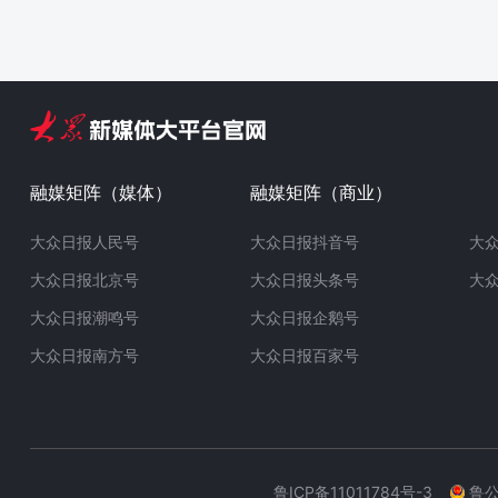
融媒矩阵（媒体）
融媒矩阵（商业）
大众日报人民号
大众日报抖音号
大
大众日报北京号
大众日报头条号
大
大众日报潮鸣号
大众日报企鹅号
大众日报南方号
大众日报百家号
鲁ICP备11011784号-3
鲁公网