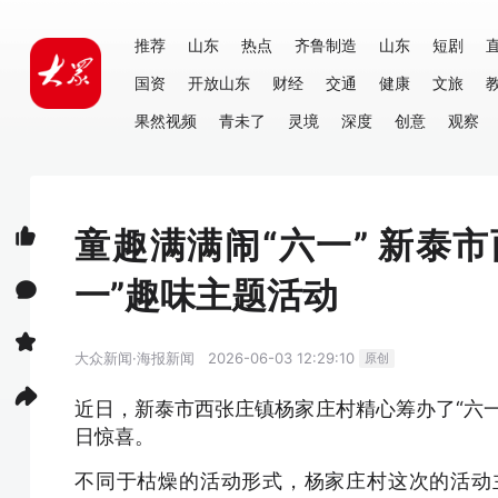
推荐
山东
热点
齐鲁制造
山东
短剧
国资
开放山东
财经
交通
健康
文旅
果然视频
青未了
灵境
深度
创意
观察
童趣满满闹“六一” 新泰
一”趣味主题活动
大众新闻·海报新闻
2026-06-03 12:29:10
原创
近日，新泰市西张庄镇杨家庄村精心筹办了“六
日惊喜。
不同于枯燥的活动形式，杨家庄村这次的活动