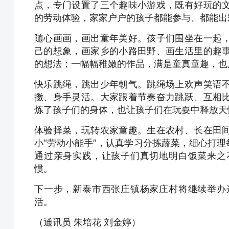
点，专门设置了三个趣味小游戏，既有好玩的
的劳动体验，家家户户的孩子都能参与、都能出
随心画画，画出童年美好。孩子们围坐在一起
己的想象，画家乡的小路田野、画生活里的趣
的想法；一幅幅稚嫩的作品，满是童真童趣，也
快乐跳绳，跳出少年朝气。跳绳场上欢声笑语
擞、身手灵活。大家跟着节奏奋力跳跃、互相
炼了孩子们的身体，也让孩子们在玩耍中释放天
体验择菜，玩转农家童趣。生在农村、长在田
小“劳动小能手”，认真学习分拣蔬菜，细心打
通过亲身实践，让孩子们真切地明白饭菜来之
惯。
下一步，新泰市西张庄镇杨家庄村将继续举办
活。
（通讯员 朱培花 刘金婷）