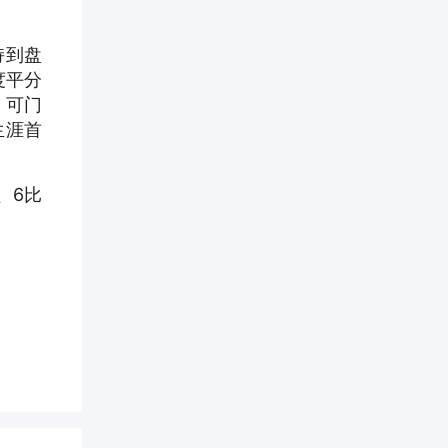
持到盘
度平分
。可门
生涯首
、6比