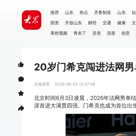
推荐
山东
热点
齐鲁制造
山东
短
国资
开放山东
财经
交通
健康
文
果然视频
青未了
灵境
深度
创意
20岁门希克闯进法网男
京报体育
2026-06-03 12:57:08
北京时间6月3日凌晨，2026年法网男单
涯首进大满贯四强。门希克也成为首位出生