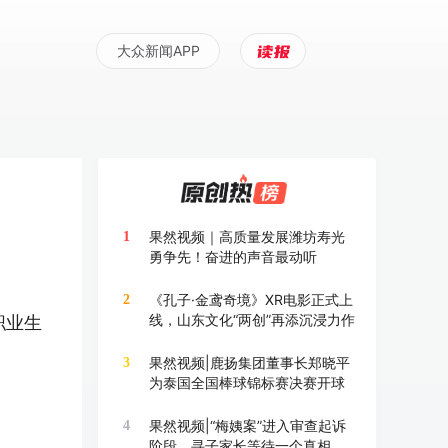
大众新闻APP
果然视频｜高质量发展潍坊寿光
1
勇争先！奋进的声音最动听
《孔子·金鸢奇境》XR电影正式上
2
线，山东文化“两创”再添沉浸力作
职业生
果然视频|鹿扬集团董事长郑晓平
3
为泰国全国棒球锦标赛决赛开球
果然视频|“梅姨案”进入审查起诉
4
阶段，寻子家长等待一个真相