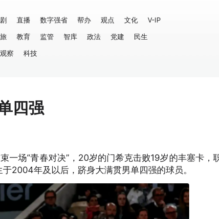
剧
直播
数字强省
帮办
观点
文化
V-IP
旅
教育
监管
智库
政法
党建
民生
观察
科技
单四强
结束一场“青春对决”，20岁的门希克击败19岁的丰塞卡，
于2004年及以后，跻身大满贯男单四强的球员。