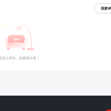
我要
还没人评论，赶紧抢沙发！