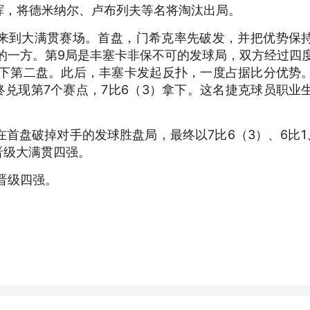
挥，将德米纳尔、卢布列夫等名将淘汰出局。
来到大满贯赛场。首盘，门希克率先破发，并把优势保
的一方。第9局是丰塞卡非保不可的发球局，双方经过四
赢下第二盘。此后，丰塞卡发起反扑，一度占据比分优势
终兑现第7个赛点，7比6（3）拿下。这名捷克球员职业
在首盘破掉对手的发球胜盘局，最终以7比6（3）、6比1
次晋级大满贯四强。
晋级四强。