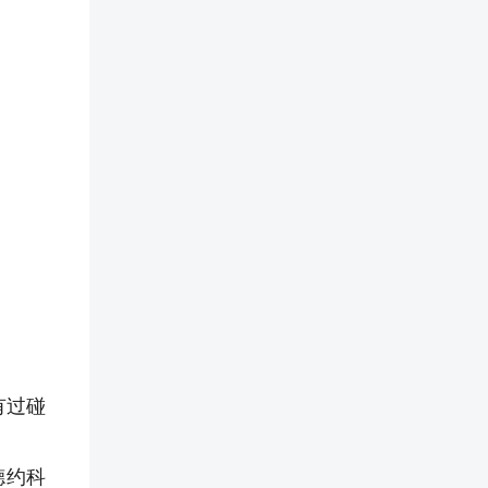
有过碰
德约科