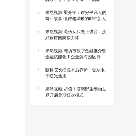
果然视频|梁开宇：讲好平凡人的
5
奋斗故事 做传递温暖的时代新人
果然视频|退伍女兵走上讲台，接
6
好宣讲国防接力棒
果然视频|潍坊市数字金融推介暨
7
金融赋能化工企业滨海园区行举
办
眼科院长细说术后养护，告别眼
8
干眩光焦虑
果然视频|超值！济南野生动物世
9
界开启暑期狂欢模式