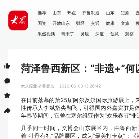
推荐
山东
热点
齐鲁制造
山东
短剧
国资
开放山东
财经
交通
健康
文旅
果然视频
青未了
灵境
深度
创意
观察
菏泽鲁西新区：“非遗+”何以
大众报业·齐鲁壹点
2026-06-03 13:26:42
在日前落幕的第25届阿尔及尔国际旅游展上，
性传承人李斌指尖翻飞，引得国内外嘉宾驻足
年春节期间，它曾在塞尔维亚作为“欢乐春节”非遗
几乎同一时间，文博会山东展区内，由鲁西新
着“牡丹有礼”品牌展区，成为“最美打卡点”；