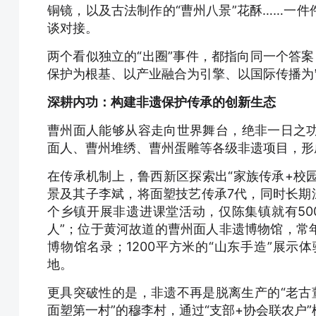
铜镜，以及古法制作的“曹州八景”花酥……一
谈对接。
两个看似独立的“出圈”事件，都指向同一个答案
保护为根基、以产业融合为引擎、以国际传播为
深耕内功：构建非遗保护传承的创新生态
曹州面人能够从容走向世界舞台，绝非一日之
面人、曹州堆绣、曹州蛋雕等各级非遗项目，形
在传承机制上，鲁西新区探索出“家族传承+校
景及其子李斌，将面塑技艺传承7代，同时长期
个乡镇开展非遗进课堂活动，仅陈集镇就有50
人”；位于黄河故道的曹州面人非遗博物馆，常
博物馆名录；1200平方米的“山东手造”展
地。
更具突破性的是，非遗不再是脱离生产的“老古董
面塑第一村”的穆李村，通过“支部+协会联农户