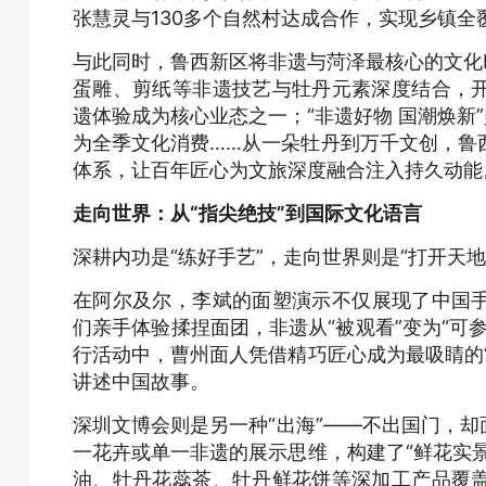
张慧灵与130多个自然村达成合作，实现乡镇全覆
与此同时，鲁西新区将非遗与菏泽最核心的文化
蛋雕、剪纸等非遗技艺与牡丹元素深度结合，
遗体验成为核心业态之一；“非遗好物 国潮焕新
为全季文化消费……从一朵牡丹到万千文创，鲁西
体系，让百年匠心为文旅深度融合注入持久动能
走向世界：从“指尖绝技”到国际文化语言
深耕内功是“练好手艺”，走向世界则是“打开天地
在阿尔及尔，李斌的面塑演示不仅展现了中国
们亲手体验揉捏面团，非遗从“被观看”变为“可参
行活动中，曹州面人凭借精巧匠心成为最吸睛的
讲述中国故事。
深圳文博会则是另一种“出海”——不出国门，
一花卉或单一非遗的展示思维，构建了“鲜花实景
油、牡丹花蕊茶、牡丹鲜花饼等深加工产品覆