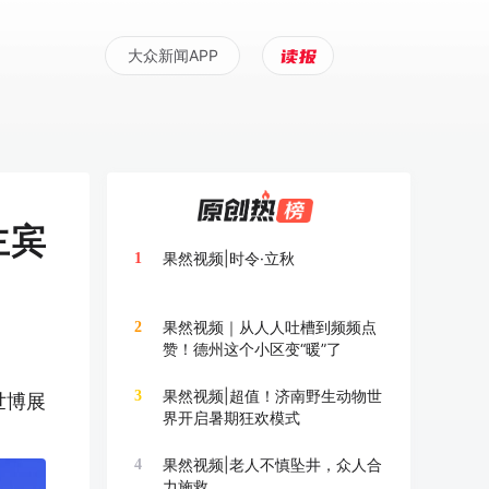
大众新闻APP
主宾
果然视频|时令·立秋
1
果然视频｜从人人吐槽到频频点
2
赞！德州这个小区变“暖”了
果然视频|超值！济南野生动物世
3
世博展
界开启暑期狂欢模式
果然视频|老人不慎坠井，众人合
4
力施救