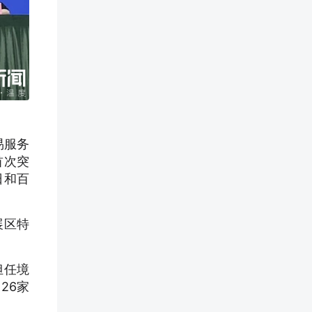
易服务
首次突
日和百
展区特
担任境
26家