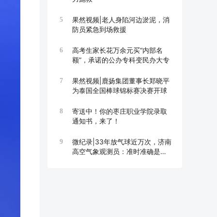
果然视频|老人身陷河边淤泥，消
5
防员紧急到场救援
高考生家长花万余元买“内部名
6
额”，承诺的公办专科变民办大专
果然视频|鹿扬集团董事长郑晓平
7
为泰国全国棒球锦标赛决赛开球
寄送中！你的枣庄职业学院录取
8
通知书，来了！
微纪录|33年放气球近万次，济南
9
高空气象观测员：准时准确是底
线