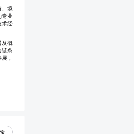
馆、境
约专业
技术经
器及概
全链条
参展，
评论