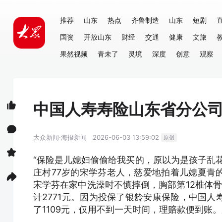
推荐
山东
热点
齐鲁制造
山东
短剧
国资
开放山东
财经
交通
健康
文旅
果然视频
青未了
灵境
深度
创意
观察
中国人寿寿险山东省分公司
大众新闻·海报新闻
2026-06-03 13:59:02
原创
“保险是儿媳妇偷偷给我买的，原以为是孩子乱
庄村77岁的宋学芬老人，慈爱地拍着儿媳夏青
宋学芬在家中洗澡时不慎摔倒，胸部第12椎体
计2771元。因为投保了银龄安康保险，中国
了1109元，仅用不到一天时间，理赔款便到账