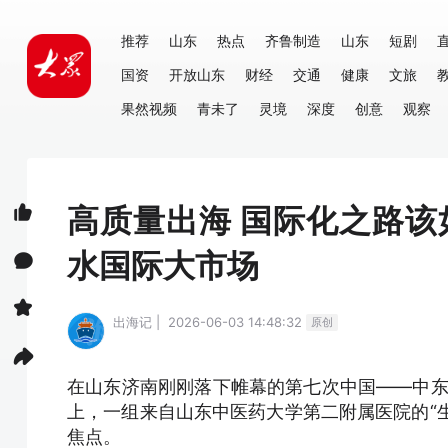
推荐
山东
热点
齐鲁制造
山东
短剧
国资
开放山东
财经
交通
健康
文旅
果然视频
青未了
灵境
深度
创意
观察
高质量出海 国际化之路该
水国际大市场
出海记 | 2026-06-03 14:48:32
原创
在山东济南刚刚落下帷幕的第七次中国——中东
上，一组来自山东中医药大学第二附属医院的“生
焦点。