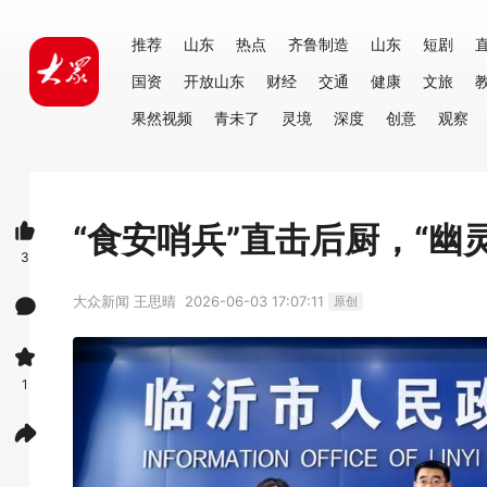
推荐
山东
热点
齐鲁制造
山东
短剧
国资
开放山东
财经
交通
健康
文旅
果然视频
青未了
灵境
深度
创意
观察
“食安哨兵”直击后厨，“幽
3
大众新闻
王思晴
2026-06-03 17:07:11
原创
1