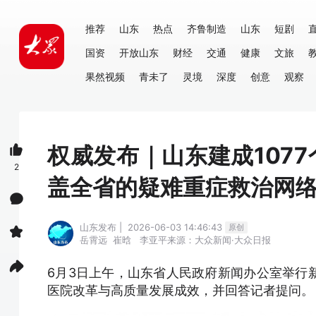
推荐
山东
热点
齐鲁制造
山东
短剧
国资
开放山东
财经
交通
健康
文旅
果然视频
青未了
灵境
深度
创意
观察
权威发布｜山东建成107
2
盖全省的疑难重症救治网
山东发布 | 2026-06-03 14:46:43
原创
岳霄远
崔晗
李亚平
来源：大众新闻·大众日报
6月3日上午，山东省人民政府新闻办公室举行
医院改革与高质量发展成效，并回答记者提问。