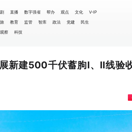
剧
直播
数字强省
帮办
观点
文化
V-IP
旅
教育
监管
智库
政法
党建
民生
观察
科技
展新建500千伏蓄朐Ⅰ、Ⅱ线验