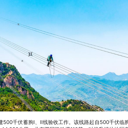
500千伏蓄朐Ⅰ、Ⅱ线验收工作。该线路起自500千伏临