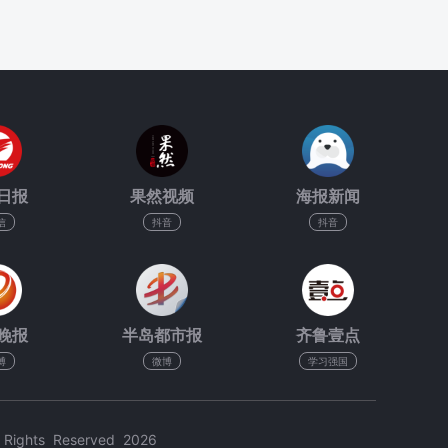
日报
果然视频
海报新闻
信
抖音
抖音
晚报
半岛都市报
齐鲁壹点
博
微博
学习强国
hts Reserved 2026