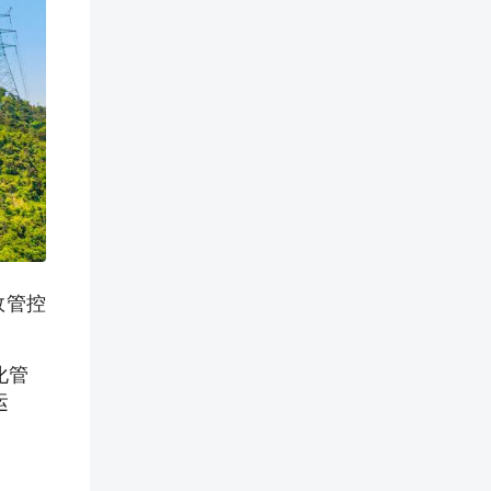
效管控
化管
运