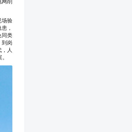
电网削
现场验
隐患，
免同类
、到岗
代，人
案。