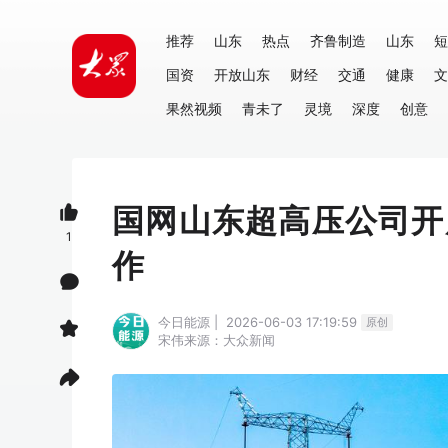
推荐
山东
热点
齐鲁制造
山东
短
国资
开放山东
财经
交通
健康
文
果然视频
青未了
灵境
深度
创意
国网山东超高压公司开
1
作
今日能源 | 2026-06-03 17:19:59
原创
宋伟
来源：大众新闻