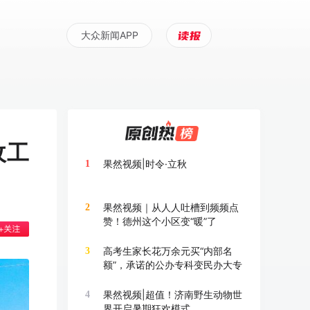
大众新闻APP
收工
果然视频|时令·立秋
1
果然视频｜从人人吐槽到频频点
2
赞！德州这个小区变“暖”了
高考生家长花万余元买“内部名
3
额”，承诺的公办专科变民办大专
果然视频|超值！济南野生动物世
4
界开启暑期狂欢模式