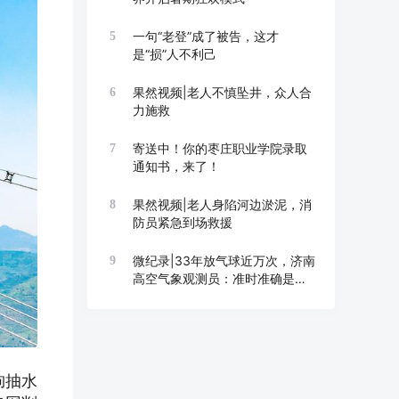
一句“老登”成了被告，这才
5
是“损”人不利己
果然视频|老人不慎坠井，众人合
6
力施救
寄送中！你的枣庄职业学院录取
7
通知书，来了！
果然视频|老人身陷河边淤泥，消
8
防员紧急到场救援
微纪录|33年放气球近万次，济南
9
高空气象观测员：准时准确是底
线
朐抽水