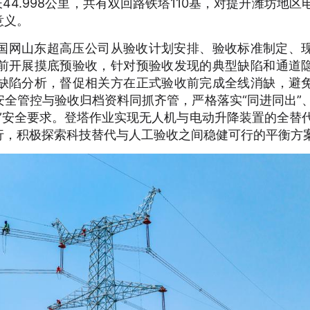
44.998公里，共有双回路铁塔110基，对提升潍坊地区
意义。
运，国网山东超高压公司从验收计划安排、验收标准制定、
前开展摸底预验收，针对预验收发现的典型缺陷和通道
缺陷分析，督促相关方在正式验收前完成全线消缺，避
全管控与验收归档资料同抓齐管，严格落实“同进同出”
”安全要求。登塔作业实现无人机与电动升降装置的全替
行，积极探索科技替代与人工验收之间稳健可行的平衡方