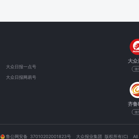
大众
大众日报一点号
微
大众日报网易号
齐鲁
微
3
鲁公网安备 37010202001823号 大众报业集团 版权所有(C) All Rig