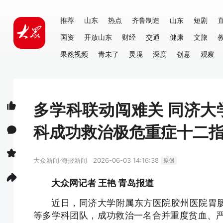
推荐
山东
热点
齐鲁制造
山东
短剧
国资
开放山东
财经
交通
健康
文旅
果然视频
青未了
灵境
深度
创意
观察
多学科联动闯难关 同济
科成功救治极危重症十二
大众新闻·海报新闻
2026-06-03 14:16:38
原创
大众网记者 王艳 青岛报道
近日，同济大学附属东方医院胶州医院胃肠
等多学科团队，成功救治一名合并重度贫血、