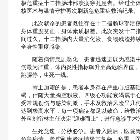
极危重症十二指肠球部溃疡穿孔患者。经过全
核医术与温情守护再次刷新急危重症救治纪录。
此次就诊的患者既往存在十二指肠球部溃
身体重度贫血，身体素质极差。此次突发十二
间过久。十二指肠内大量消化液、食物残渣持
全身性重度感染。
随着病情急剧恶化，患者迅速进展为感染
伤最为严重，体内炎性指标飙升至高危临界值，降
跳骤停，生死一线。
雪上加霜的是，患者本身存在严重心脏基础疾
竭，伴随大量胸腔积液。四级心功能衰竭属于
受常规创伤与感染刺激，手术及救治风险呈几
达到极高水平，每一项病症都足以致命，给救
外科刘衍林主任决定“迎难而上”，进行急诊手术
生死竞速，分秒必争。患者入院后，医院
危急病情。考虑到患者病情极其复杂、危重，医