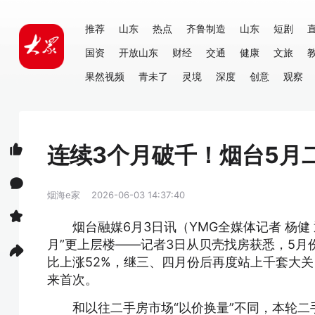
推荐
山东
热点
齐鲁制造
山东
短剧
国资
开放山东
财经
交通
健康
文旅
果然视频
青未了
灵境
深度
创意
观察
连续3个月破千！烟台5月
烟海e家
2026-06-03 14:37:40
烟台融媒6月3日讯（YMG全媒体记者 杨健
月”更上层楼——记者3日从贝壳找房获悉，5月份
比上涨52%，继三、四月份后再度站上千套大关
来首次。
和以往二手房市场“以价换量”不同，本轮