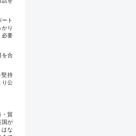
対話を
パート
っかり
く必要
囲を合
を堅持
より公
済・貿
英国が
とはな