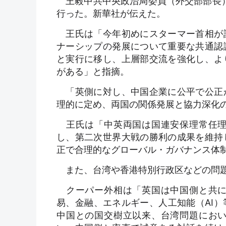
王毅中共中央政治局委員（外交部部長）
行った。新華社が伝えた。
王氏は「今年初めにスターマー首相が
ナーシップの発展について重要な共通認
と実行に移し、上層部交流を強化し、よ
がある」と指摘。
「英側に対し、中国企業に公平で公正
理的に定め、両国の関係発展と協力深化
王氏は「中英両国は国連安保理常任理
し、第二次世界大戦の勝利の成果を維持
正で合理的なグローバル・ガバナンス体
また、台湾や香港特別行政区などの問題
クーパー外相は「英国は中国側と共に
易、金融、エネルギー、人工知能（AI
中国との国交樹立以来、台湾問題にお