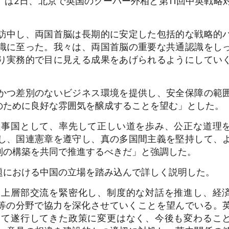
は2日、北京で英国のクーパー外相と第11回中英戦略
訪中し、両国首脳は長期的に安定した包括的な戦略的
識に至った。我々は、両国首脳の重要な共通認識をし
り実務的で目に見える成果をあげられるようにしてい
かつ差別のないビジネス環境を提供し、安全保障の範
のために良好な雰囲気を醸成することを望む」とした。
事国として、率先して正しい道を歩み、公正な道理
し、国連憲章を遵守し、真の多国間主義を堅持して、
制の構築を共同で推進するべきだ」と強調した。
における中国の立場を踏み込んで詳しく説明した。
上層部交流を緊密化し、制度的な対話を推進し、経
）等の分野で協力を深化させていくことを望んでいる。
いて遂行してきた政策に変更はなく、今後も変わるこ