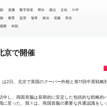
剧
直播
数字强省
帮办
观点
文化
V-IP
旅
教育
监管
智库
政法
党建
民生
观察
科技
北京で開催
は2日、北京で英国のクーパー外相と第11回中英戦略
訪中し、両国首脳は長期的に安定した包括的な戦略的
識に至った。我々は、両国首脳の重要な共通認識をし