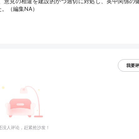
、意見の相違を建設的かつ適切に対処し、英中関係の
。（編集NA）
我要
还没人评论，赶紧抢沙发！