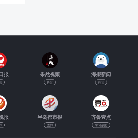
日报
果然视频
海报新闻
信
抖音
抖音
晚报
半岛都市报
齐鲁壹点
博
微博
学习强国