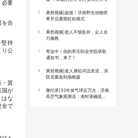
く必要
果然视频|超值！济南野生动物世
5
界开启暑期狂欢模式
囲を合
果然视频|老人不慎坠井，众人合
6
力施救
を堅持
より公
寄送中！你的枣庄职业学院录取
7
通知书，来了！
果然视频|老人身陷河边淤泥，消
8
防员紧急到场救援
済・貿
英国が
微纪录|33年放气球近万次，济南
9
高空气象观测员：准时准确是底
とはな
线
健全で