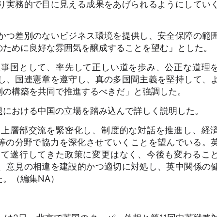
り実務的で目に見える成果をあげられるようにしてい
かつ差別のないビジネス環境を提供し、安全保障の範
のために良好な雰囲気を醸成することを望む」とした。
事国として、率先して正しい道を歩み、公正な道理
し、国連憲章を遵守し、真の多国間主義を堅持して、
制の構築を共同で推進するべきだ」と強調した。
における中国の立場を踏み込んで詳しく説明した。
上層部交流を緊密化し、制度的な対話を推進し、経
）等の分野で協力を深化させていくことを望んでいる。
いて遂行してきた政策に変更はなく、今後も変わるこ
、意見の相違を建設的かつ適切に対処し、英中関係の
。（編集NA）