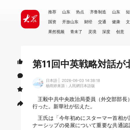
推荐
山东
热点
齐鲁制造
山东
短
国资
开放山东
财经
交通
健康
文
果然视频
青未了
灵境
深度
创意
第11回中英戦略対話が
日本語 | 2026-06-03 14:38:18
杨雨婷
来源：人民網日本語版
王毅中共中央政治局委員（外交部部長）
行った。新華社が伝えた。
王氏は「今年初めにスターマー首相が
ナーシップの発展について重要な共通認