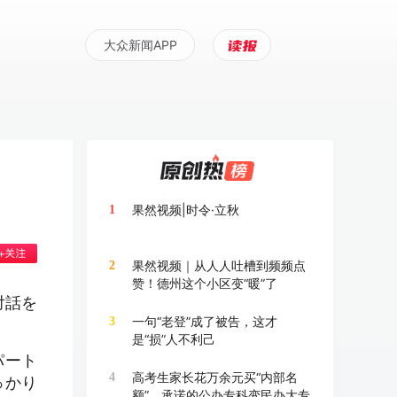
大众新闻APP
果然视频|时令·立秋
1
果然视频｜从人人吐槽到频频点
2
赞！德州这个小区变“暖”了
対話を
一句“老登”成了被告，这才
3
是“损”人不利己
パート
高考生家长花万余元买“内部名
4
っかり
额”，承诺的公办专科变民办大专