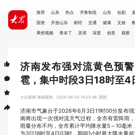
推荐
山东
热点
齐鲁制造
山东
短剧
国资
开放山东
财经
交通
健康
文旅
果然视频
青未了
灵境
深度
创意
观察
济南发布强对流黄色预警
雹，集中时段3日18时至4
大众新闻·海报新闻
2026-06-03 14:25:48
原创
济南市气象台于2026年6月3日11时00分发
南将出现一次强对流天气过程，全市有雷阵雨，伴
雨量分布不均，全市累计平均降水量5～10毫米
为3日18时至4日03时，期间1小时最大降水量超