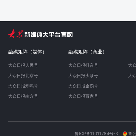
融媒矩阵（媒体）
融媒矩阵（商业）
大众日报人民号
大众日报抖音号
大
大众日报北京号
大众日报头条号
大
大众日报潮鸣号
大众日报企鹅号
大众日报南方号
大众日报百家号
鲁ICP备11011784号-3
鲁公网