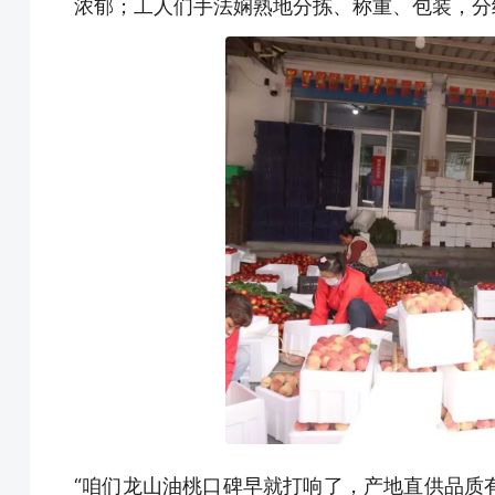
浓郁；工人们手法娴熟地分拣、称重、包装，分
“咱们龙山油桃口碑早就打响了，产地直供品质