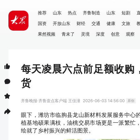
推荐
山东
热点
齐鲁制造
山东
短剧
国资
开放山东
财经
交通
健康
文旅
果然视频
青未了
灵境
深度
创意
观察
每天凌晨六点前足额收购
货
齐鲁晚报·齐鲁壹点客户端
王佳潼
2026-06-03 14:56:00
原创
眼下，潍坊市临朐县龙山新材料发展服务中心
植基地硕果满枝，油桃交易市场更是一派繁忙
绘就了乡村振兴的鲜活图景。