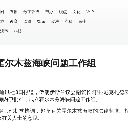
剧
直播
数字强省
帮办
观点
文化
V-IP
旅
教育
监管
智库
政法
党建
民生
观察
科技
霍尔木兹海峡问题工作组
通讯社3日报道，伊朗伊斯兰议会副议长阿里·尼克扎德
梅内伊批准，成立霍尔木兹海峡问题工作组。
等其他机构协调，起草有关霍尔木兹海峡的法律制度。
及有关人士的意见。