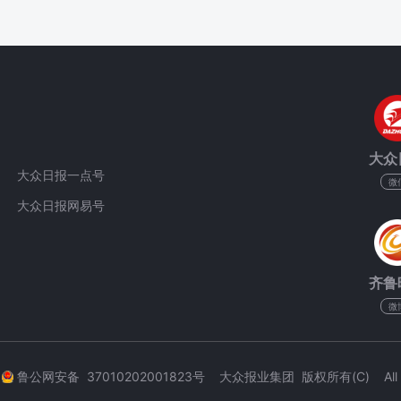
大众
大众日报一点号
微
大众日报网易号
齐鲁
微
3
鲁公网安备 37010202001823号 大众报业集团 版权所有(C) All Rig