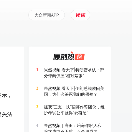
大众新闻APP
果然视频·看天下|特朗普承认：部
1
分弹药供应“相对紧张”
果然视频·看天下|伊朗总统质问美
2
国：为什么杀死我们的领袖？
表示，
抓获“三支一扶”招募作弊团伙，维
3
护考试公平就得“硬碰硬”
相关法
果然视频｜唐田：培养年轻人和
4
追求成绩不矛盾，不会用成绩换