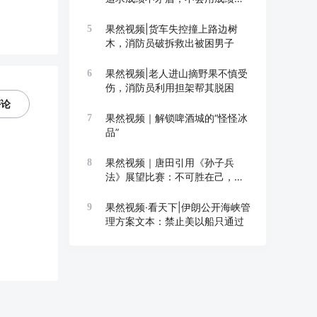
成长
果然视频|货车失控撞上路边树
5
木，消防员破拆救出被困男子
果然视频|老人进山摘野果不慎受
6
伤，消防员利用担架帮其脱困
评论
果然视频｜解锁啤酒城的“怪怪冰
7
品”
果然视频｜唐田引用《孙子兵
8
法》展望比赛：不可胜在己，可
胜在敌
果然视频·看天下|伊朗公开海峡管
9
理方案文本：禁止美以船只通过