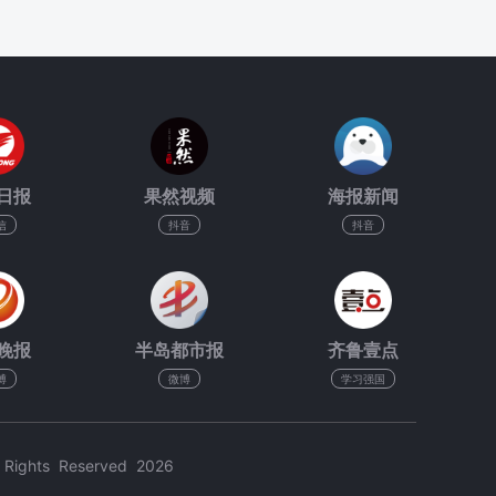
日报
果然视频
海报新闻
信
抖音
抖音
晚报
半岛都市报
齐鲁壹点
博
微博
学习强国
hts Reserved 2026