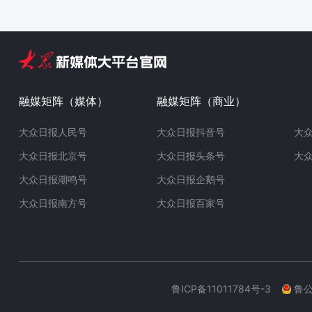
融媒矩阵（媒体）
融媒矩阵（商业）
大众日报人民号
大众日报抖音号
大
大众日报北京号
大众日报头条号
大
大众日报潮鸣号
大众日报企鹅号
大众日报南方号
大众日报百家号
鲁ICP备11011784号-3
鲁公网