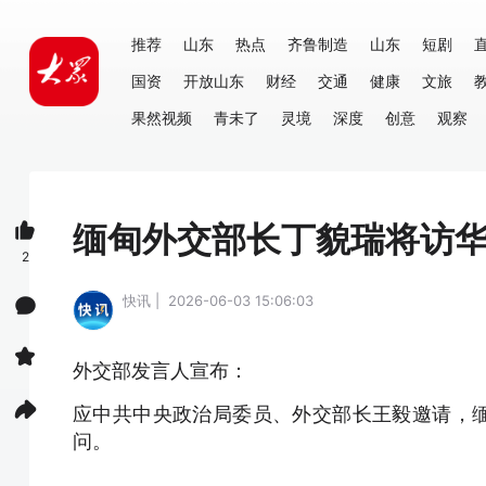
推荐
山东
热点
齐鲁制造
山东
短剧
国资
开放山东
财经
交通
健康
文旅
果然视频
青未了
灵境
深度
创意
观察
缅甸外交部长丁貌瑞将访
2
快讯 | 2026-06-03 15:06:03
外交部发言人宣布：
应中共中央政治局委员、外交部长王毅邀请，缅
问。