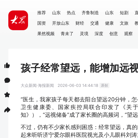
推荐
山东
热点
齐鲁制造
山东
短剧
国资
开放山东
财经
交通
健康
文旅
果然视频
青未了
灵境
深度
创意
观察
孩子经常望远，能增加远
大众新闻·海报新闻
2026-06-03 14:44:18
原创
“医生，我家孩子每天都去阳台望远20分钟，
卫生健康委、国家疾控局联合印发了《关
知》），“远视储备”成了家长圈的高频词，“望远
不过，仍有不少家长感到困惑：经常望远，真的
起来听听济宁爱尔眼科医院视光及小儿眼科刘涛