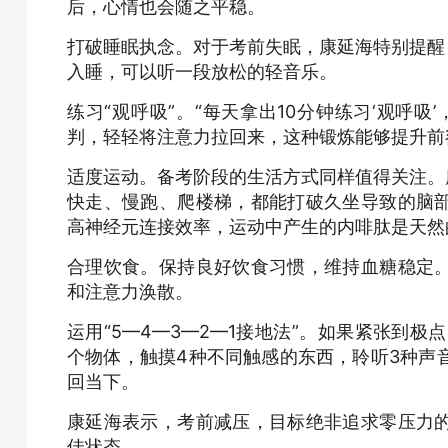
后，心情也会随之平稳。
打破睡眠执念。对于考前失眠，康延海特别提醒
入睡，可以听一段放松的轻音乐。
练习“观呼吸”。“每天拿出10分钟练习‘观呼
判，轻轻将注意力拉回来，这种锻炼能够提升前
适度运动。备考阶段的生活方式同样值得关注。
快走、慢跑、爬楼梯，都能打破久坐导致的脑
高神经元连接效率，运动中产生的内啡肽是天然的
合理饮食。保持良好饮食习惯，维持血糖稳定
和注意力涣散。
运用“5—4—3—2—1接地法”。如果紧张到极
个物体，触摸4种不同触感的东西，聆听3种声
回当下。
康延海表示，考前减压，目标绝非追求零压力
佳状态。