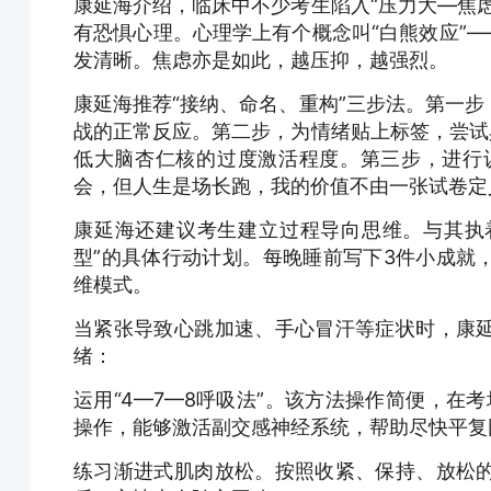
康延海介绍，临床中不少考生陷入“压力大—焦
有恐惧心理。心理学上有个概念叫“白熊效应”—
发清晰。焦虑亦是如此，越压抑，越强烈。
康延海推荐“接纳、命名、重构”三步法。第一
战的正常反应。第二步，为情绪贴上标签，尝试
低大脑杏仁核的过度激活程度。第三步，进行认
会，但人生是场长跑，我的价值不由一张试卷定
康延海还建议考生建立过程导向思维。与其执
型”的具体行动计划。每晚睡前写下3件小成就
维模式。
当紧张导致心跳加速、手心冒汗等症状时，康
绪：
运用“4—7—8呼吸法”。该方法操作简便，在
操作，能够激活副交感神经系统，帮助尽快平复
练习渐进式肌肉放松。按照收紧、保持、放松