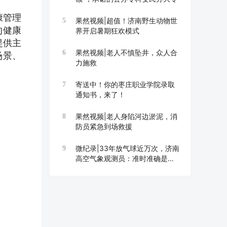
康管理
果然视频|超值！济南野生动物世
5
的健康
界开启暑期狂欢模式
提供主
果然视频|老人不慎坠井，众人合
6
场景、
力施救
寄送中！你的枣庄职业学院录取
7
通知书，来了！
果然视频|老人身陷河边淤泥，消
8
防员紧急到场救援
微纪录|33年放气球近万次，济南
9
高空气象观测员：准时准确是底
线