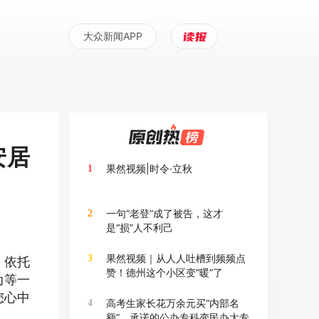
大众新闻APP
安居
果然视频|时令·立秋
1
一句“老登”成了被告，这才
2
是“损”人不利己
果然视频｜从人人吐槽到频频点
3
，依托
赞！德州这个小区变“暖”了
动等一
您心中
高考生家长花万余元买“内部名
4
额”，承诺的公办专科变民办大专