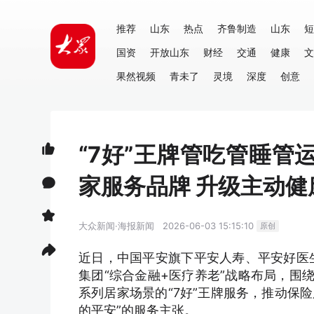
推荐
山东
热点
齐鲁制造
山东
短
国资
开放山东
财经
交通
健康
文
果然视频
青未了
灵境
深度
创意
“7好”王牌管吃管睡管
家服务品牌 升级主动健
大众新闻·海报新闻
2026-06-03 15:15:10
原创
近日，中国平安旗下平安人寿、平安好医生
集团“综合金融+医疗养老”战略布局，围
系列居家场景的“7好”王牌服务，推动保险
的平安”的服务主张。