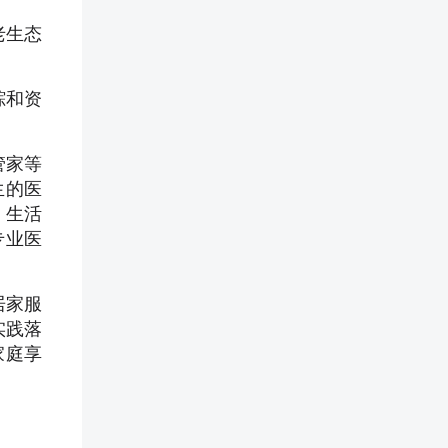
老生态
。
踪和资
管家等
生的医
、生活
专业医
居家服
实践落
家庭享