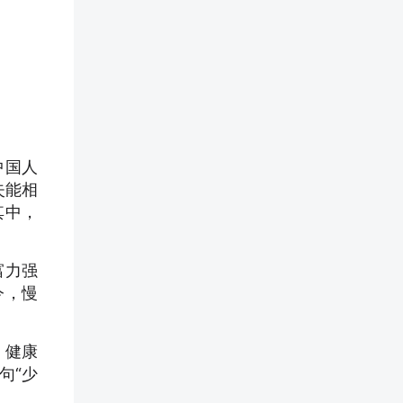
中国人
失能相
其中，
富力强
今，慢
，健康
句“少