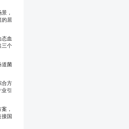
场景，
庭的居
动态血
供三个
肠道菌
。
综合方
专业引
方案，
链接国