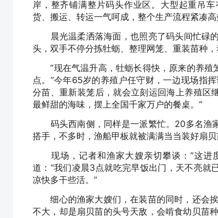
岸，整齐铺满整片码头作业区。大型起重吊车
货、搬运、转运一气呵成，整个生产流程紧凑高
晨光温柔洒落海面，也照亮了码头间忙碌的身
头，双手不停分拣牡蛎、整理网笼、重装苗种，
“现在气温升高，牡蛎长得快，原来的养殖笼
点。”今年65岁的养殖户任守财，一边现场指
分苗、重新装笼后，就会立刻运回海上养殖区
最鲜甜的海味，摆上全国千家万户的餐桌。”
码头西南侧，同样是一派繁忙。20多名渔家
搭手，不多时，渔船甲板就被满满当当装好扇贝
现场，记者和渔家大嫂亲切攀谈：“这进度
道：“我们凌晨3点就吃完早饭出门，天不亮就
凉快多干些活。”
细心的渔家大嫂们，在装苗的同时，还会挨个
不大，却是扇贝苗的头号天敌，会啃食幼贝苗种