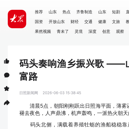
推荐
山东
热点
齐鲁制造
山东
短剧
国资
开放山东
财经
交通
健康
文旅
果然视频
青未了
灵境
深度
创意
观察
码头奏响渔乡振兴歌 —
富路
日照新闻网
2026-06-03 15:38:45
清晨5点，朝阳刚刚跃出日照海平面，薄雾
褪去夜色，人声鼎沸，机声轰鸣，一派热火朝天
码头北侧，满载着养殖牡蛎的渔船稳稳靠岸