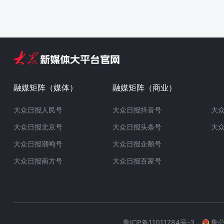
融媒矩阵（媒体）
融媒矩阵（商业）
大众日报人民号
大众日报抖音号
大
大众日报北京号
大众日报头条号
大
大众日报潮鸣号
大众日报企鹅号
大众日报南方号
大众日报百家号
鲁ICP备11011784号-3
鲁公网