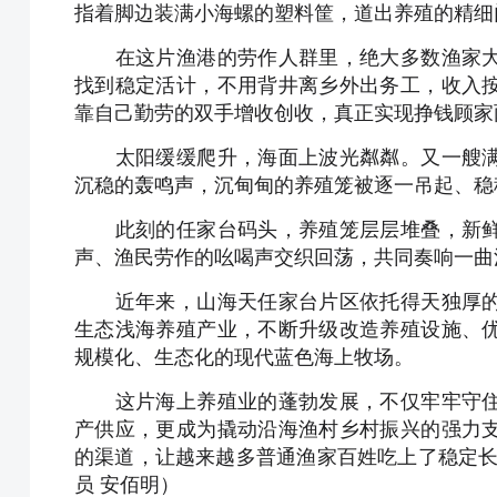
指着脚边装满小海螺的塑料筐，道出养殖的精细
在这片渔港的劳作人群里，绝大多数渔家大
找到稳定活计，不用背井离乡外出务工，收入
靠自己勤劳的双手增收创收，真正实现挣钱顾家
太阳缓缓爬升，海面上波光粼粼。又一艘满
沉稳的轰鸣声，沉甸甸的养殖笼被逐一吊起、稳
此刻的任家台码头，养殖笼层层堆叠，新鲜
声、渔民劳作的吆喝声交织回荡，共同奏响一曲
近年来，山海天任家台片区依托得天独厚的
生态浅海养殖产业，不断升级改造养殖设施、
规模化、生态化的现代蓝色海上牧场。
这片海上养殖业的蓬勃发展，不仅牢牢守住
产供应，更成为撬动沿海渔村乡村振兴的强力
的渠道，让越来越多普通渔家百姓吃上了稳定长久
员 安佰明）