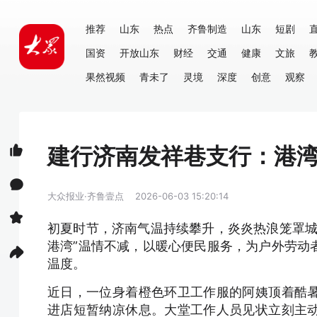
推荐
山东
热点
齐鲁制造
山东
短剧
国资
开放山东
财经
交通
健康
文旅
果然视频
青未了
灵境
深度
创意
观察
建行济南发祥巷支行：港湾
大众报业·齐鲁壹点
2026-06-03 15:20:14
初夏时节，济南气温持续攀升，炎炎热浪笼罩城
港湾”温情不减，以暖心便民服务，为户外劳动
温度。
近日，一位身着橙色环卫工作服的阿姨顶着酷
进店短暂纳凉休息。大堂工作人员见状立刻主