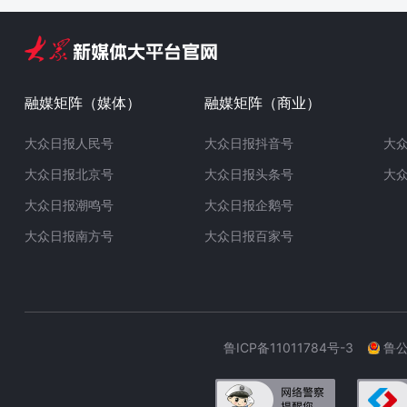
融媒矩阵（媒体）
融媒矩阵（商业）
大众日报人民号
大众日报抖音号
大
大众日报北京号
大众日报头条号
大
大众日报潮鸣号
大众日报企鹅号
大众日报南方号
大众日报百家号
鲁ICP备11011784号-3
鲁公网