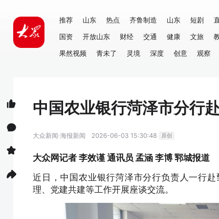
推荐
山东
热点
齐鲁制造
山东
短剧
国资
开放山东
财经
交通
健康
文旅
果然视频
青未了
灵境
深度
创意
观察
中国农业银行菏泽市分行
大众新闻·海报新闻
2026-06-03 15:30:48
原创
大众网记者 李效谨 通讯员 孟涵 李博 郓城报道
近日，中国农业银行菏泽市分行负责人一行赴
理、党建共建等工作开展座谈交流。