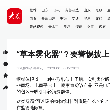
推荐
山东
热点
齐鲁制造
山东
短剧
国资
开放山东
财经
交通
健康
文旅
果然视频
青未了
灵境
深度
创意
观察
“草本雾化器”？要警惕披上
大众报业·齐鲁壹点
2026-06-03 15:28:11
据媒体报道，一种外形酷似电子烟、实则雾化吸
些商场、电商平台上，商家宣称该产品“不是电子
的包装来吸引年轻消费群体。
这类所谓“可以吸的植物饮料”到底是什么？它本
在监管缝隙里。