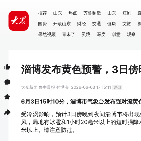
推荐
山东
热点
齐鲁制造
山东
短剧
国资
开放山东
财经
交通
健康
文旅
果然视频
青未了
灵境
深度
创意
观察
淄博发布黄色预警，3日傍
大众新闻·鲁中晨报
孙渤海
2026-06-03 17:15:11
原创
6月3日15时10分，淄博市气象台发布强对流黄
受冷涡影响，预计3日傍晚到夜间淄博市将出现强
风，局地有冰雹和1小时20毫米以上的短时强降
米以上。请注意防范。